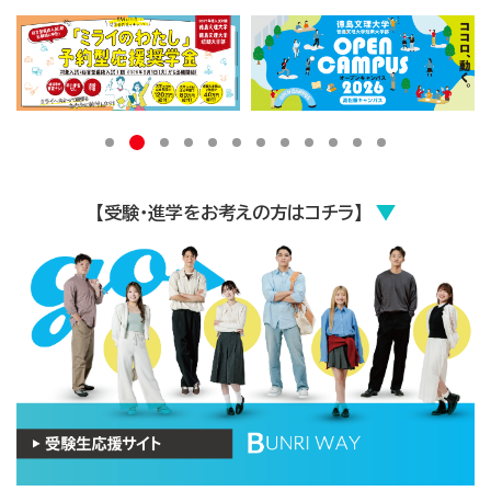
2
1
3
4
5
6
7
8
9
1
1
1
0
1
2
【受験・進学をお考えの方はコチラ】