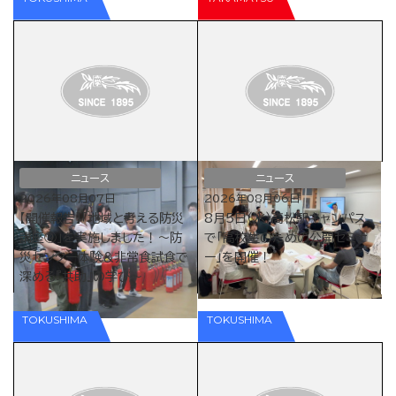
ニュース
ニュース
2026年08月07日
2026年08月06日
【開催報告】「地域と考える防災
8月5日（水）高松駅キャンパス
講座⑨」を実施しました！〜防
で「高校生のための公開セミナ
災センター体験＆非常食試食で
ー」を開催！
深める『共助』の学び〜