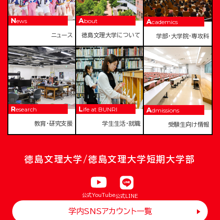
News
About
Academics
ニュース
徳島文理大学について
学部・大学院・専攻科
Research
Life at BUNRI
Admissions
教育・研究支援
学生生活・就職
受験生向け情報
徳島文理大学/徳島文理大学短期大学部
公式YouTube
公式LINE
学内SNSアカウント一覧