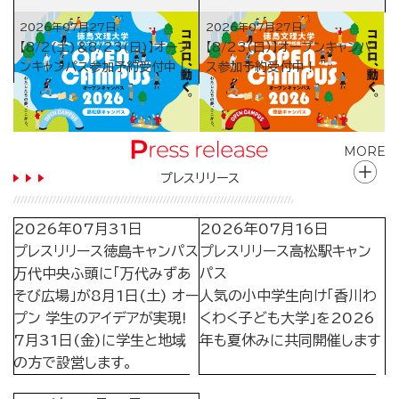
2026年07月27日
2026年07月27日
【8/2(土)＆8/23(日)】オープ
【8/23（日）】オープンキャンパ
ンキャンパス参加予約受付中！
ス参加予約受付中！
MORE
プレスリリース
2026年07月31日
2026年07月16日
プレスリリース
徳島キャンパス
プレスリリース
高松駅キャン
万代中央ふ頭に「万代みずあ
パス
そび広場」が8月1日(土) オー
人気の小中学生向け「香川わ
プン 学生のアイデアが実現!
くわく子ども大学」を2026
7月31日(金)に学生と地域
年も夏休みに共同開催します
の方で設営します。