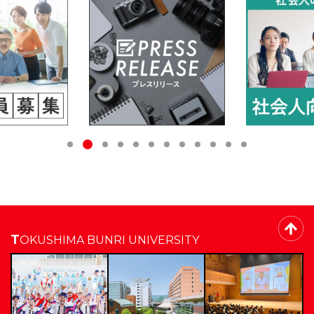
2
1
3
4
5
6
7
8
9
1
1
1
0
1
2
TOKUSHIMA BUNRI UNIVERSITY