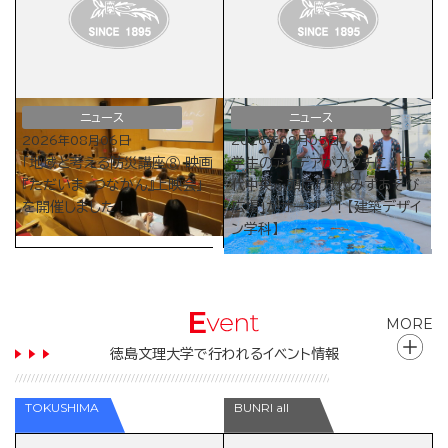
ニュース
ニュース
2026年08月06日
2026年08月05日
「地域と考える防災講座⑧ 映画
学生のアイデアがカタチに！万
『ただいま、つなかん』上映会」
代中央ふ頭に「万代みずあそび
を開催しました！
広場」がオープン！【建築デザイ
ン学科】
MORE
徳島文理大学で行われるイベント情報