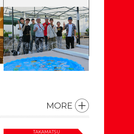
2026年08月05日
ニュース
学生のアイデアがカタチに！万代中
央ふ頭に「万代みずあそび広場」が
オープン！【建築デザイン学科】
MORE