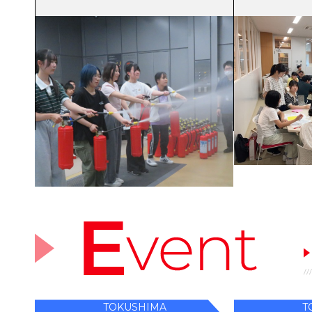
2026年08月07日
ニュース
ニュース
【開催報告】「地域と考える防災講座
8月5日（水
⑨」を実施しました！〜防災センタ
「高校生のた
ー体験＆非常食試食で深める『共
開催！
助』の学び〜