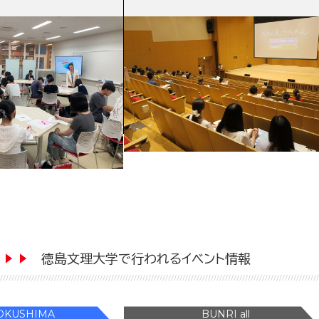
2026年08月06日
2026年08月06日
ニュース
）高松駅キャンパスで
「地域と考える防災講座⑧ 映画『た
めの公開セミナー」を
だいま、つなかん』上映会」を開催
しました！
徳島文理大学で行われるイベント情報