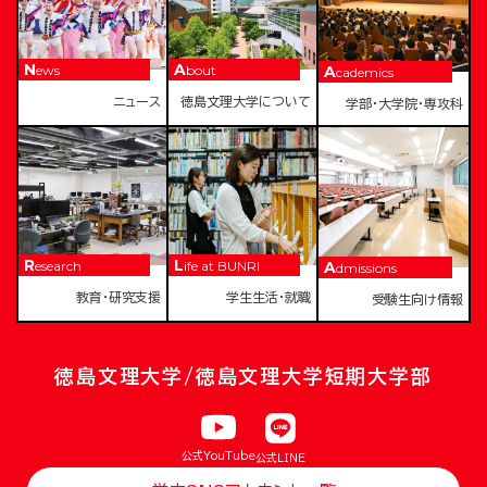
News
About
Academics
ニュース
徳島文理大学について
学部・大学院・専攻科
Research
Life at BUNRI
Admissions
教育・研究支援
学生生活・就職
受験生向け情報
徳島文理大学/徳島文理大学短期大学部
公式YouTube
公式LINE