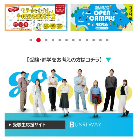
2
1
3
4
5
6
7
8
9
1
1
1
0
1
2
【受験・進学をお考えの方はコチラ】