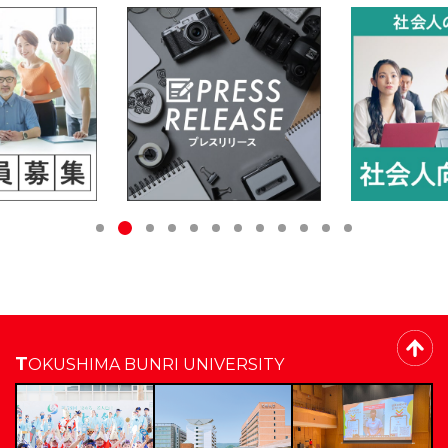
2
1
3
4
5
6
7
8
9
1
1
1
0
1
2
TOKUSHIMA BUNRI UNIVERSITY