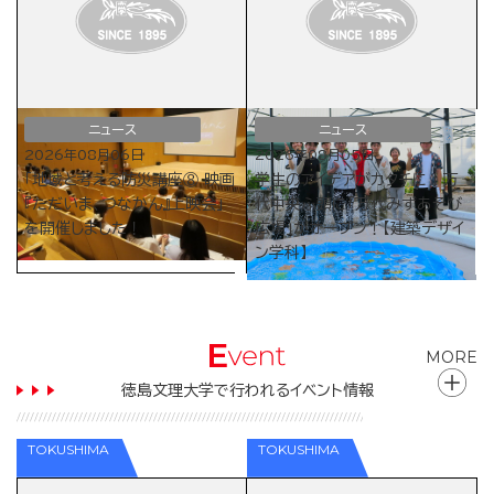
ニュース
ニュース
2026年08月06日
2026年08月05日
「地域と考える防災講座⑧ 映画
学生のアイデアがカタチに！万
『ただいま、つなかん』上映会」
代中央ふ頭に「万代みずあそび
を開催しました！
広場」がオープン！【建築デザイ
ン学科】
MORE
徳島文理大学で行われるイベント情報