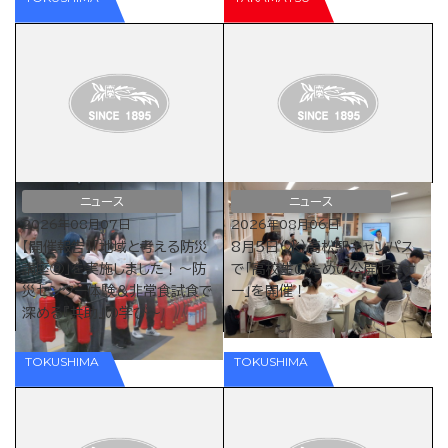
ニュース
ニュース
2026年08月07日
2026年08月06日
【開催報告】「地域と考える防災
8月5日（水）高松駅キャンパス
講座⑨」を実施しました！〜防
で「高校生のための公開セミナ
災センター体験＆非常食試食で
ー」を開催！
深める『共助』の学び〜