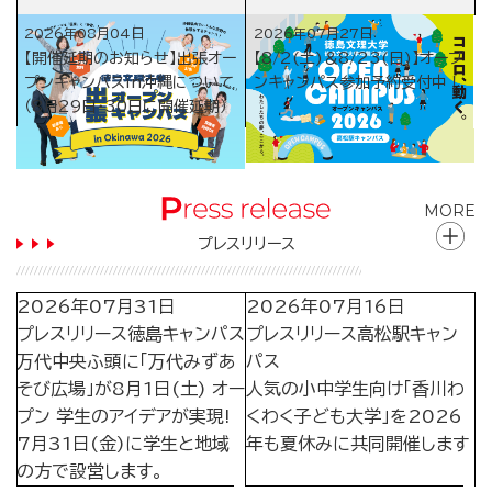
2026年08月04日
2026年07月27日
【開催延期のお知らせ】出張オー
【8/2(土)＆8/23(日)】オープ
プンキャンパスin沖縄について
ンキャンパス参加予約受付中！
（8月29日・30日に開催延期）
MORE
プレスリリース
2026年07月31日
2026年07月16日
プレスリリース
徳島キャンパス
プレスリリース
高松駅キャン
万代中央ふ頭に「万代みずあ
パス
そび広場」が8月1日(土) オー
人気の小中学生向け「香川わ
プン 学生のアイデアが実現!
くわく子ども大学」を2026
7月31日(金)に学生と地域
年も夏休みに共同開催します
の方で設営します。